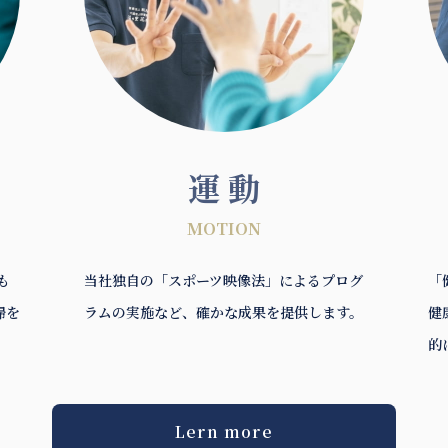
運 動
MOTION
も
当社独自の「スポーツ映像法」によるプログ
「
帰を
ラムの実施など、確かな成果を提供します。
健
的
Lern more