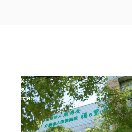
理
事
長
挨
拶
Greeting