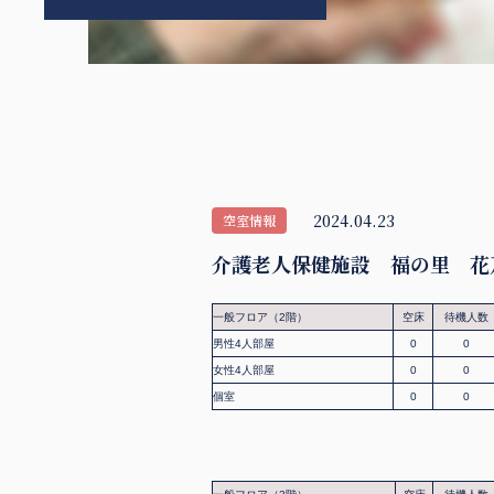
2024.04.23
空室情報
介護老人保健施設 福の里 花
一般フロア（2階）
空床
待機人数
男性4人部屋
0
0
女性4人部屋
0
0
個室
0
0