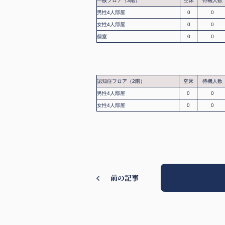
一般フロア（3階）
空床
待機人数
男性4人部屋
0
0
女性4人部屋
0
0
個室
0
0
認知症フロア（2階）
空床
待機人数
男性4人部屋
0
0
女性4人部屋
0
0
前の記事