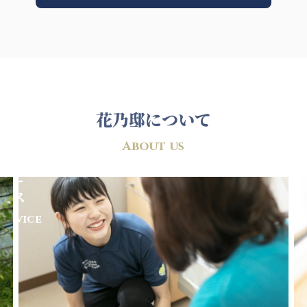
花乃邸について
サ
施
About us
ー
設
ビ
概
ス
要
Service
Overv